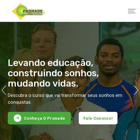
Levando educação,
O futuro que você quer
construindo sonhos,
começa aqui.
mudando vidas.
Qualificação prática para quem deseja ir além.
Descubra o curso que vai transformar seus sonhos em
Conheça O Pronade
Fale Conosco!
conquistas.
Conheça O Pronade
Fale Conosco!